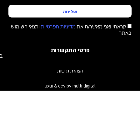
שליחה
קראתי ואני מאשר/ת את
מדיניות הפרטיות
ותנאי השימוש
באתר
פרטי התקשרות
בר 
הצהרת נגישות
uxui & dev by multi digital